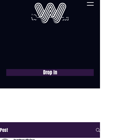
Drop In
Réservez une
consultation gratuite
maintenant
Post