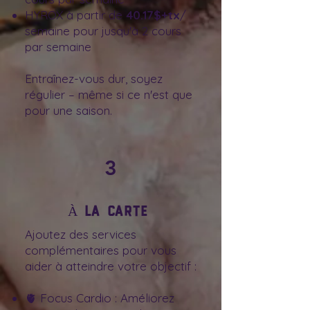
HYROX à partir de
40.17$+tx
/
semaine pour jusqu'à 2 cours
par semaine
Entraînez-vous dur, soyez
régulier – même si ce n'est que
pour une saison.
3
À la carte
Ajoutez des services
complémentaires pour vous
aider à atteindre votre objectif :
🫀 Focus Cardio : Améliorez