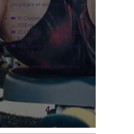
sécuritaire et encourageante.
🎟️ 10 Classes – 15.50$+tx/class
→ 155$+tx
🎟️ 20 Classes – 14.25$+tx/class
→ $285$+tx
🎟️ 30 Classes – 12.75$+tx/class
→ 382.50$+tx
⏳ Valide pendant 12 semaines
4