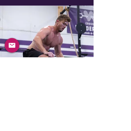
Prêt à
commencer ?
Nous vous aiderons à choisir ce qui vous
convient.
👉
Réservez ma
consultation