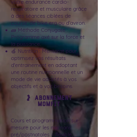
votre endurance cardio-
respiratoire et musculaire grâce
à des séances ciblées de
course, de bike erg ou d’aviron.
🧱 Méthode Conjugate :
Programme axé sur la force et
la puissance.
🍏 Nutrition : Mentorat pour
optimisez vos résultats
d'entrainement en adoptant
une routine nutritionnelle et un
mode de vie adaptés à vos
objectifs et à vos besoins.
🤰 Abonnement
MomFit
Cours et programmation sur
mesure pour les mamans
pré/postnatales – flexible,