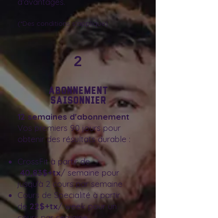
d'avantages.
(*Des conditions s'applique)
2
Abonnement
saisonnier
12 semaines d'abonnement
Vos premiers 90 jours pour
obtenir des résultats durable :
CrossFit à partir de
40,83$+tx
/ semaine pour
jusqu'à 2 cours par semaine
Cours de Specialité à partir
de
22$+tx
/ week pour un
cours par semaine