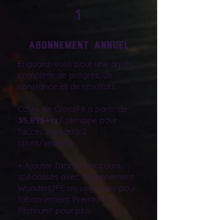
1
Abonnement annuel
Engagez-vous pour une année
complète de progrès, de
constance et de résultats.
Cours de CrossFit à partir de
35,89$+tx
/ semaine pour
l'accès à jusqu'à 2
cours/semaine.
+ Ajouter l'accès aux cours
spécialisés avec l'abonnement
WonderLIFE ou
upgrader
pour
l'abonnement Premium* ou
Platinum* pour plus