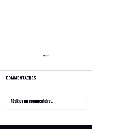
Commentaires
May 2026 magazine
Rédigez un commentaire...
2026 HYROX - 
Relay @ CrossFit
Wonderland