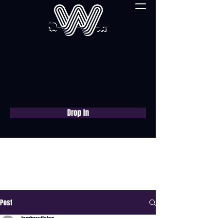
Drop In
Réservez une
consultation gratuite
maintenant
Post