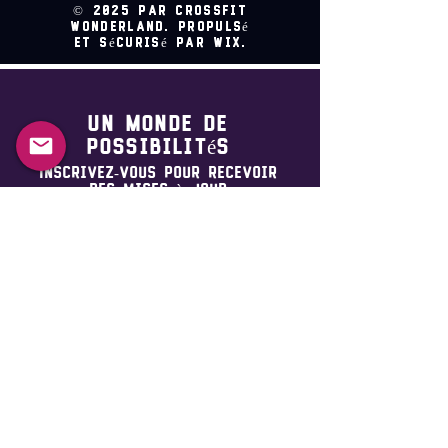
© 2025 par CrossFit
Wonderland. Propulsé
et sécurisé par Wix.
Un monde de
possibilités
Inscrivez-vous pour recevoir
des mises à jour
Prénom
*
Nom de famille
*
E-mail
*