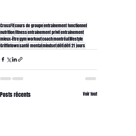
CrossFit
cours de groupe
entrainement fonctionnel
nutrition
fitness
entrainement privé
entrainement
mieux-être
gym
workout
coach
montréal
lifestyle
Griffintown
santé mental
mindset
défi
défi 21 jours
Posts récents
Voir tout