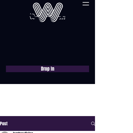
Drop In
Réservez une
consultation gratuite
maintenant
Post