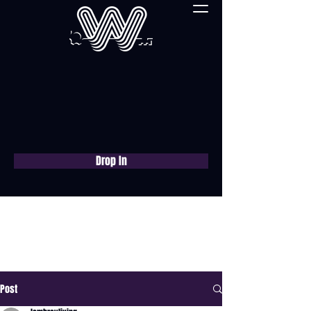
Drop In
Réservez une
consultation gratuite
maintenant
Post