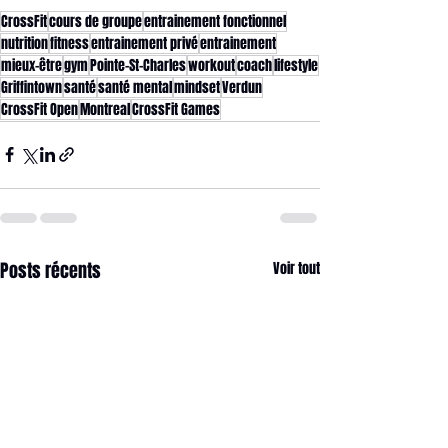
CrossFit
cours de groupe
entrainement fonctionnel
nutrition
fitness
entrainement privé
entrainement
mieux-être
gym
Pointe-St-Charles
workout
coach
lifestyle
Griffintown
santé
santé mental
mindset
Verdun
CrossFit Open
Montreal
CrossFit Games
Posts récents
Voir tout