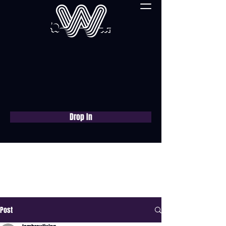
Drop In
Réservez une
consultation gratuite
maintenant
Post