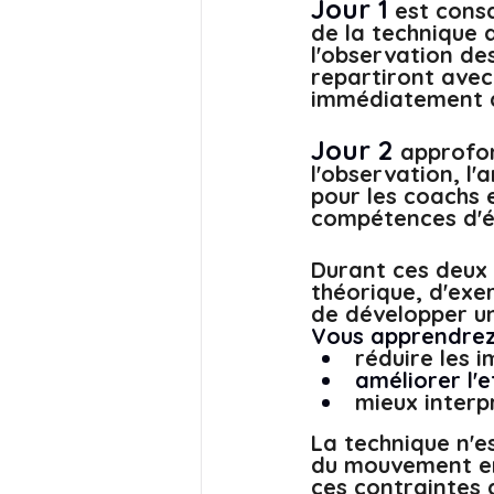
Jour 1
est cons
de la technique 
l'observation de
repartiront avec
immédiatement ap
Jour 2 
approfon
l'observation, l'
pour les coachs e
compétences d'é
Durant ces deux 
théorique, d'exer
de développer u
Vous apprendrez
réduire les i
améliorer l'
mieux interp
La technique n'e
du mouvement en 
ces contraintes a