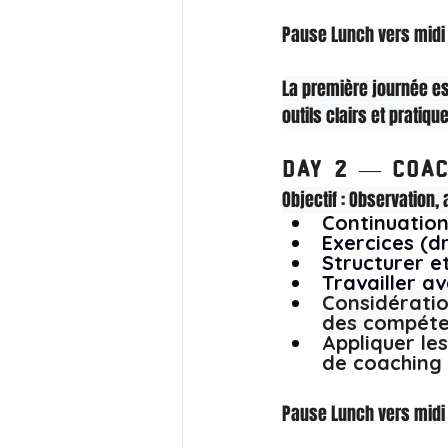
Pause Lunch vers midi 
La première journée e
outils clairs et pratiq
Wonderland
Day 2 — Coac
CrossFit
Objectif : Observation,
Continuation
Exercices (d
Structurer e
Travailler av
Considératio
des compét
Appliquer le
de coaching
Pause Lunch vers midi 