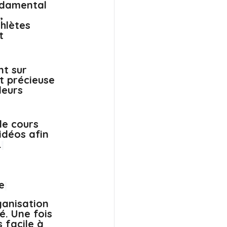
ndamental 
, 
hlètes 
t 
t sur 
nt précieuse 
leurs 
de cours 
idéos afin 
.
e
ganisation 
. Une fois 
 facile à 