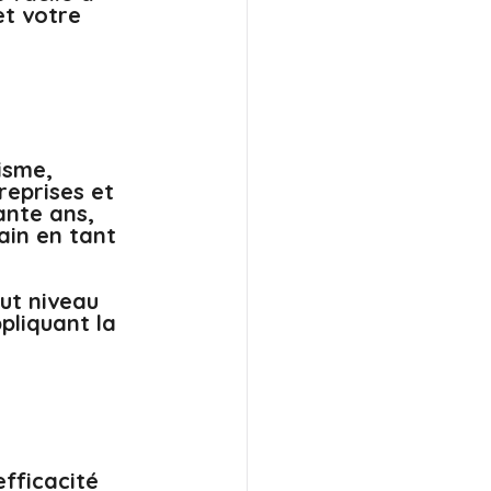
et votre 
isme, 
reprises et 
nte ans, 
in en tant 
ut niveau 
pliquant la 
 
efficacité 