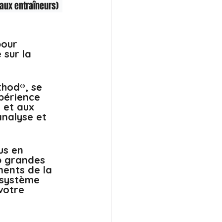
ux entraîneurs)  
our 
sur la 
thod®, se 
périence 
 et aux 
analyse et 
us en 
p grandes 
ents de la 
 système 
votre 