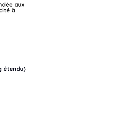
ndée aux 
ité à 
g étendu)