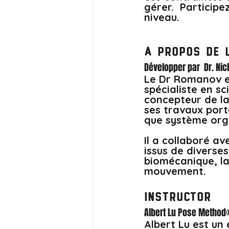
gérer.  Participe
niveau. 
A propos de 
Développer par  Dr. N
Le Dr Romanov es
spécialiste en s
concepteur de l
ses travaux por
que système organ
Il a collaboré a
issus de diverses
biomécanique, la
mouvement.
Instructor
Albert Lu Pose Method®
Albert Lu est un 