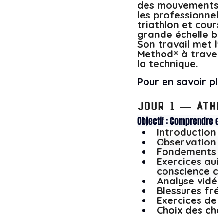
des mouvements e
les professionnel
triathlon et cou
grande échelle b
Son travail met 
Method® à traver
la technique. 
Pour en savoir pl
Jour 1 — Ath
Objectif : Comprendre 
e
Introduction
Observation 
Fondements d
R
é
s
e
r
v
e
z
u
n
e
c
o
n
s
u
l
t
a
t
i
o
n
g
r
a
t
u
i
t
m
a
i
n
t
e
n
a
n
t
Exercices gu
conscience c
Analyse vidé
Blessures fr
Exercices de
Choix des ch