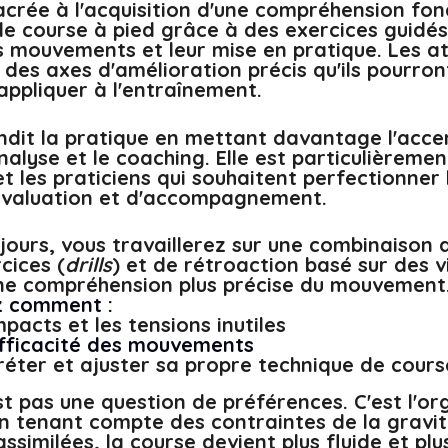
acrée à l'acquisition d'une compréhension fo
de course à pied grâce à des exercices guidés
s mouvements et leur mise en pratique. Les at
 des axes d'amélioration précis qu'ils pourron
pliquer à l'entraînement. 
dit la pratique en mettant davantage l'accen
analyse et le coaching. Elle est particulièreme
t les praticiens qui souhaitent perfectionner 
valuation et d'accompagnement. 
jours, vous travaillerez sur une combinaison 
cices (
drills
) et de rétroaction basé sur des v
ne compréhension plus précise du mouvement
 comment : 
mpacts et les tensions inutiles 
efficacité des mouvements 
réter et ajuster sa propre technique de cours
st pas une question de préférences. C'est l'or
tenant compte des contraintes de la gravité
ssimilées, la course devient plus fluide et plus