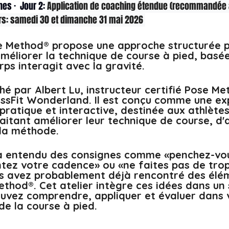
es ·  Jour 2: 
Application de coaching étendue (recommandée a
rs: samedi 30 et dimanche 31 mai 2026 
 Method® propose une approche structurée p
éliorer la technique de course à pied, basée 
ps interagit avec la gravité.
hé par Albert Lu, instructeur certifié Pose Me
ssFit Wonderland. Il est conçu comme une ex
pratique et interactive, destinée aux athlètes
aitant améliorer leur technique de course, d'
 la méthode.
jà entendu des consignes comme «penchez-vo
tez votre cadence» ou «ne faites pas de tro
s avez probablement déjà rencontré des élém
hod®. Cet atelier intègre ces idées dans un
ouvez comprendre, appliquer et évaluer dans 
de la course à pied.