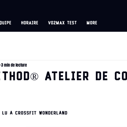
equipe
Horaire
VO2MAX test
More
s
3 min de lecture
ETHOD® Atelier de c
 Lu a CrossFit Wonderland