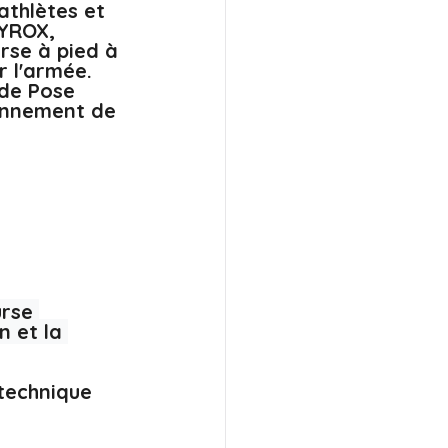
athlètes et 
HYROX, 
rse à pied à 
 l'armée.  
ode Pose 
ionnement de 
rse 
 et la 
 technique