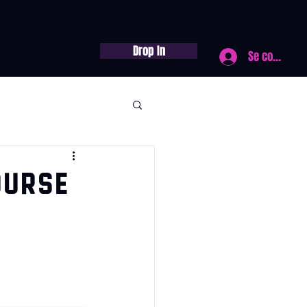
Drop In
Se connecte
ourse