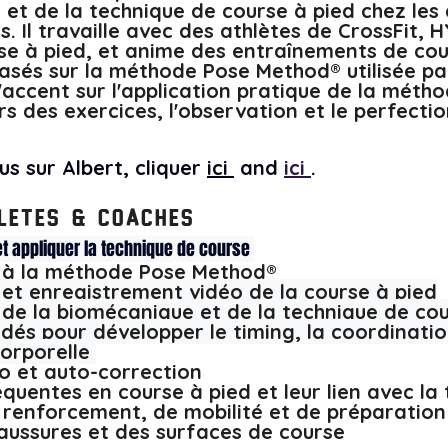
t de la technique de course à pied chez les 
s. Il travaille avec des athlètes de CrossFit, 
rse à pied, et anime des entraînements de cou
asés sur la méthode Pose Method® utilisée par
l'accent sur l'application pratique de la méth
s des exercices, l'observation et le perfect
us sur Albert, cliquer 
ici 
 and 
ici 
. 
letes & Coaches
et appliquer la technique de course 
 à la méthode Pose Method® 
et enregistrement vidéo de la course à pied
e la biomécanique et de la technique de cou
idés pour développer le timing, la coordination
orporelle 
o et auto-correction 
équentes en course à pied et leur lien avec la
 renforcement, de mobilité et de préparation
aussures et des surfaces de course