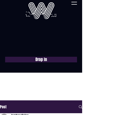
Drop In
Réservez une
consultation gratuite
maintenant
Post