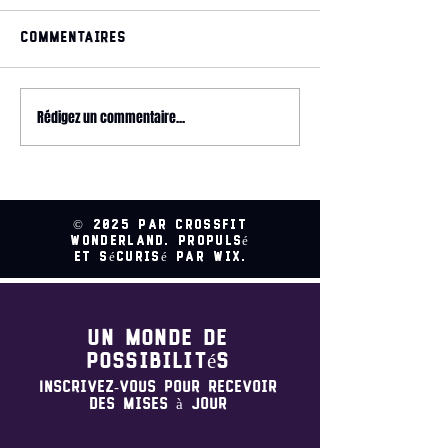
Commentaires
May 2026 magazine
Rédigez un commentaire...
2026 HYROX - 
Relay @ CrossFit
Wonderland
© 2025 par CrossFit
Wonderland. Propulsé
et sécurisé par Wix.
Un monde de
possibilités
Inscrivez-vous pour recevoir
des mises à jour