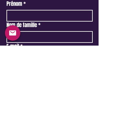
Prénom
*
Nom de famille
*
E-mail
*
Téléphone
Tapez votre message ici...
Oui, abonnez-moi à votre newsletter.
Soumettre