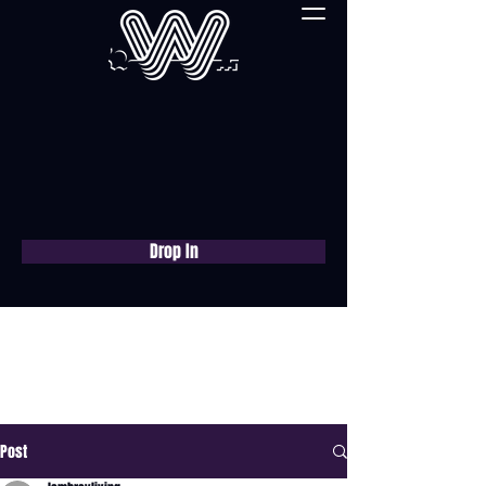
Drop In
Réservez une
consultation gratuite
maintenant
Post