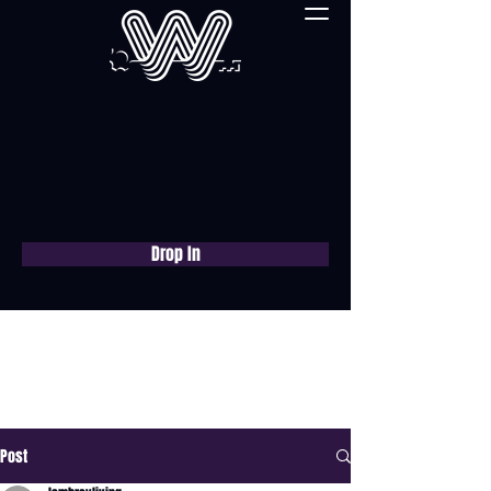
Drop In
Réservez une
consultation gratuite
maintenant
Post