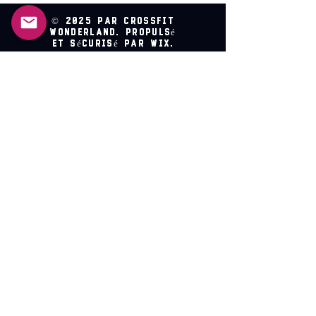
© 2025 par CrossFit
Wonderland. Propulsé
et sécurisé par Wix.
Un monde de
possibilités
Inscrivez-vous pour recevoir
des mises à jour
Prénom
*
Nom de famille
*
E-mail
*