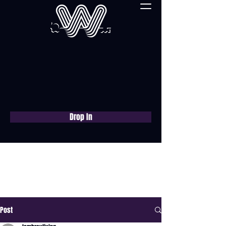
Drop In
Réservez une
consultation gratuite
maintenant
Post