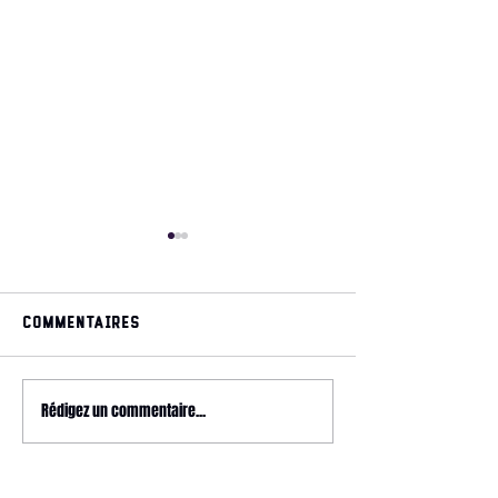
Commentaires
May 2026 magazine
Rédigez un commentaire...
2026 HYROX - 
Relay @ CrossFit
Wonderland