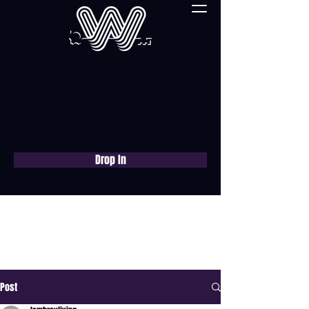
Drop In
Réservez une
consultation gratuite
maintenant
Post