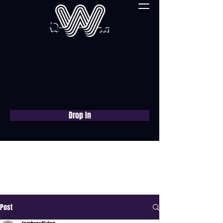
Drop In
Réservez une
consultation gratuite
maintenant
Post