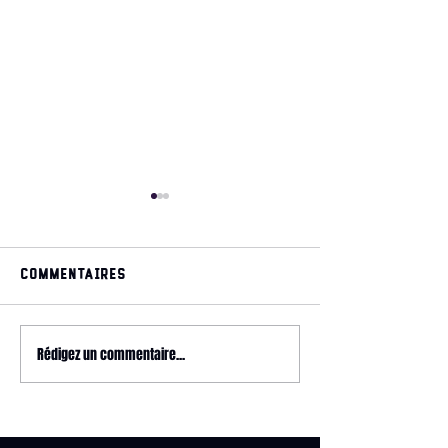
Commentaires
May 2026 magazine
Rédigez un commentaire...
2026 HYROX - 
Relay @ CrossFit
Wonderland