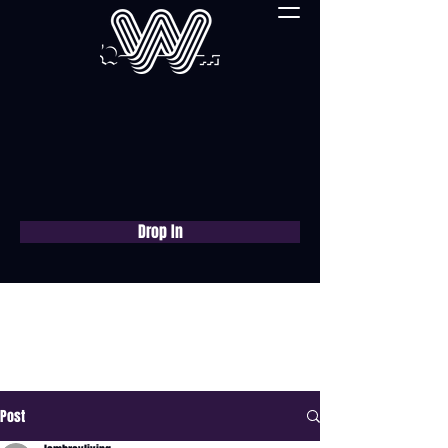
Drop In
Réservez une
consultation gratuite
maintenant
Post