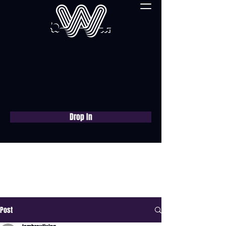
Drop In
Réservez une
consultation gratuite
maintenant
Post