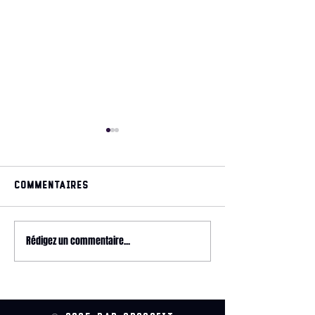
Commentaires
May 2026 magazine
Rédigez un commentaire...
2026 HYROX - 
Relay @ CrossFit
Wonderland