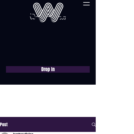
Drop In
Réservez une
consultation gratuite
maintenant
Post