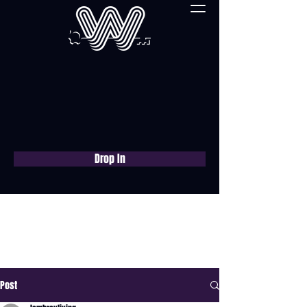
Drop In
Réservez une
consultation gratuite
maintenant
Post