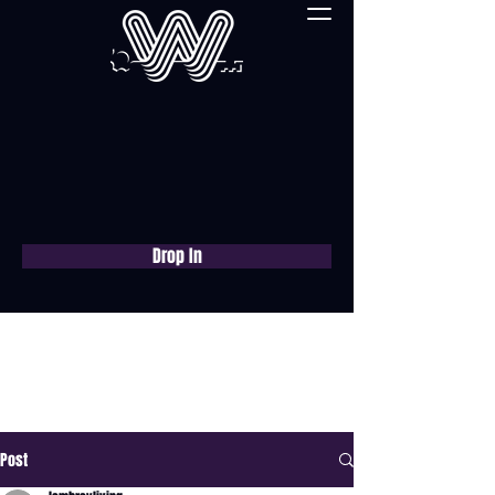
Drop In
Réservez une
consultation gratuite
maintenant
Post